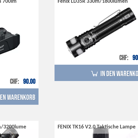
n 700lm
Fenix LD35R 330m/1800lumen
CHF
90
in den Warenk
CHF
90.00
den Warenkorb
m/3200lume
FENIX TK16 V2.0 Taktische Lampe