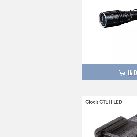
in 
Glock GTL II LED