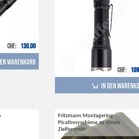
CHF
130.00
den Warenkorb
CHF
109
in den Warenk
m
Fritzmann Montagering
Picatinnyschiene zu 30mm
Zielfernrohr