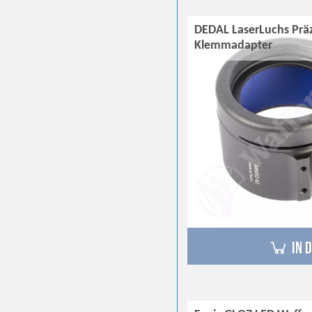
DEDAL LaserLuchs Präz
Klemmadapter
in 