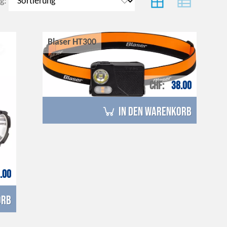
g:
Blaser HT300
CHF
38.00
in den Warenkorb
.00
orb