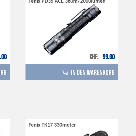
Fenix PD35 ACE 380m/2000lumen
.00
CHF
99.00
orb
in den Warenkorb
Fenix TK17 330meter