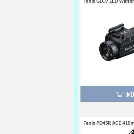
Fenix GLO7 LED Waffe
in 
Fenix PD45R ACE 410