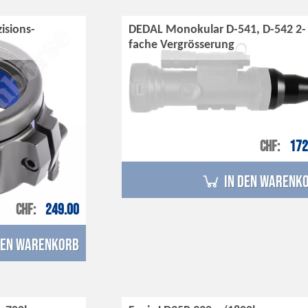
isions-
DEDAL Monokular D-541, D-542 2-
fache Vergrösserung
CHF
172
in den Warenk
CHF
249.00
den Warenkorb