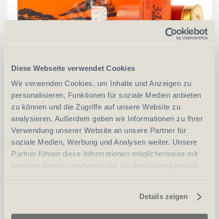
Diese Webseite verwendet Cookies
CHF
15.00
Wir verwenden Cookies, um Inhalte und Anzeigen zu
personalisieren, Funktionen für soziale Medien anbieten
in den Warenkorb
zu können und die Zugriffe auf unsere Website zu
analysieren. Außerdem geben wir Informationen zu Ihrer
Verwendung unserer Website an unsere Partner für
soziale Medien, Werbung und Analysen weiter. Unsere
Gewehrmunition Partizan-Ppu .30 M1 FMJ 7.1g
Partner führen diese Informationen möglicherweise mit
110grs
weiteren Daten zusammen, die Sie ihnen bereitgestellt
haben oder die sie im Rahmen Ihrer Nutzung der Dienste
gesammelt haben.
Details zeigen