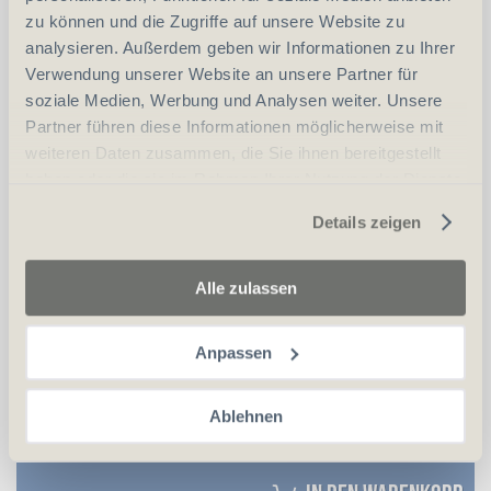
zu können und die Zugriffe auf unsere Website zu
COMETA Drehzielscheiben
analysieren. Außerdem geben wir Informationen zu Ihrer
Verwendung unserer Website an unsere Partner für
soziale Medien, Werbung und Analysen weiter. Unsere
Partner führen diese Informationen möglicherweise mit
weiteren Daten zusammen, die Sie ihnen bereitgestellt
haben oder die sie im Rahmen Ihrer Nutzung der Dienste
gesammelt haben.
Details zeigen
Alle zulassen
Anpassen
Ablehnen
CHF
15.00