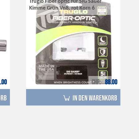
Truglo Fiber optic für SIG Sauer
Kimme Grün Vn8, rot Korn 6
.00
CHF
88.00
orb
in den Warenkorb