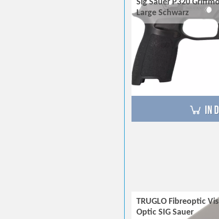
Sig Sauer P320 Griffmo
Large Schwarz
in 
TRUGLO Fibreoptic Vis
Optic SIG Sauer