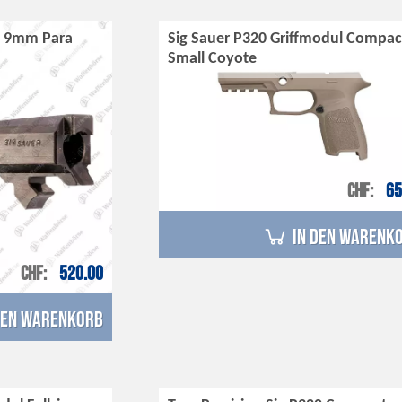
l. 9mm Para
Sig Sauer P320 Griffmodul Compac
Small Coyote
CHF
65
in den Warenk
CHF
520.00
den Warenkorb