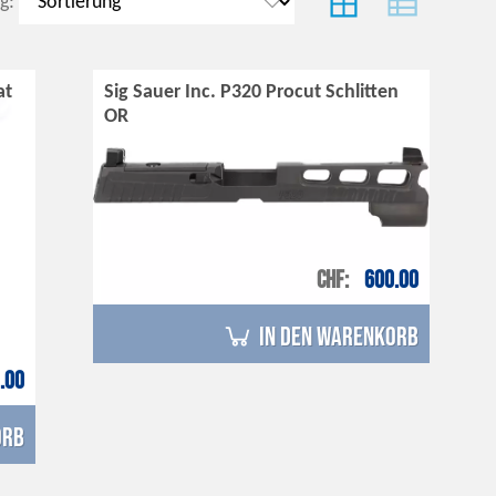
g:
at
Sig Sauer Inc. P320 Procut Schlitten
OR
CHF
600.00
in den Warenkorb
.00
orb