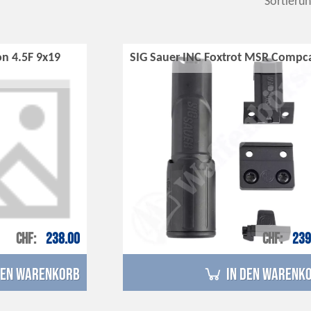
Sortierun
on 4.5F 9x19
SIG Sauer INC Foxtrot MSR Compc
CHF
238.00
CHF
239
den Warenkorb
in den Warenk