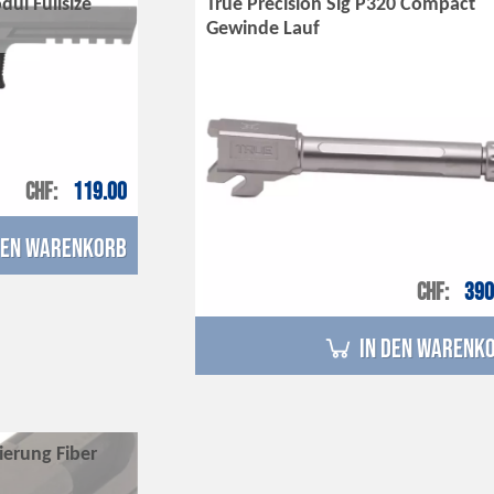
dul Fullsize
True Precision Sig P320 Compact
Gewinde Lauf
CHF
119.00
den Warenkorb
CHF
390
in den Warenk
ierung Fiber