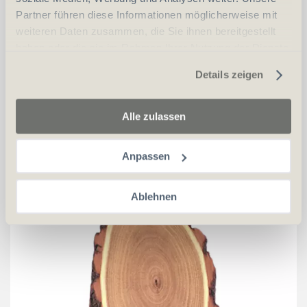
Partner führen diese Informationen möglicherweise mit
weiteren Daten zusammen, die Sie ihnen bereitgestellt
haben oder die sie im Rahmen Ihrer Nutzung der Dienste
gesammelt haben.
Details zeigen
CHF
52.00
in den Warenkorb
Alle zulassen
Anpassen
Akazienschilder für Rehtrophäen ohne Fach
Ablehnen