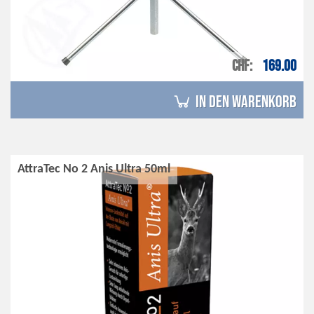
CHF
169.00
in den Warenkorb
AttraTec No 2 Anis Ultra 50ml