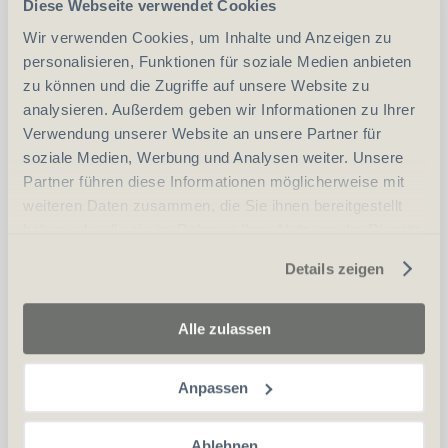
Diese Webseite verwendet Cookies
welches Sie für die Jägerprüfung verwenden
Wir verwenden Cookies, um Inhalte und Anzeigen zu
können und finden auch gleich heraus, ob das
personalisieren, Funktionen für soziale Medien anbieten
Modell für Sie passend ist.
zu können und die Zugriffe auf unsere Website zu
analysieren. Außerdem geben wir Informationen zu Ihrer
Die Monatsmiete einer solchen Mietwaffe
Verwendung unserer Website an unsere Partner für
beläuft sich auf CHF 150.- Die Abrechnung
soziale Medien, Werbung und Analysen weiter. Unsere
erfolgt, wenn Sie die Waffe zurückbringen.
Partner führen diese Informationen möglicherweise mit
Beim Kauf einer Neuwaffe wird, bis längstens
weiteren Daten zusammen, die Sie ihnen bereitgestellt
haben oder die sie im Rahmen Ihrer Nutzung der Dienste
12 Monate nach Mietende, 1/2 der Miete am
gesammelt haben.
Kaufpreis angerrechnet.
Details zeigen
Alle zulassen
Mietwaffen Schiesskeller
Anpassen
Wir haben eine grosse Auswahl an
Feuerwaffen welche für die Nutzung in
Ablehnen