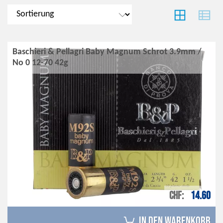
Baschieri & Pellagri Baby Magnum Schrot 3.9mm /
No 0 12-70 42g
CHF
14.60
in den Warenkorb