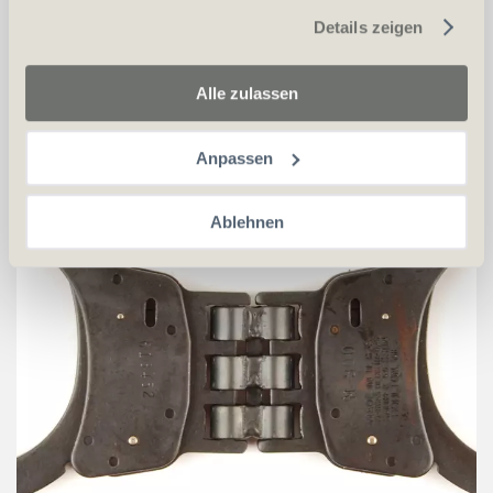
CHF
71.00
gesammelt haben.
Details zeigen
in den Warenkorb
Alle zulassen
Anpassen
SMITH & WESSON M300 Handschellen Schwarz
Ablehnen