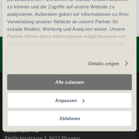
zu können und die Zugriffe auf unsere Website zu
analysieren. Außerdem geben wir Informationen zu Ihrer
Verwendung unserer Website an unsere Partner für
soziale Medien, Werbung und Analysen weiter. Unsere
Partner führen diese Informationen möglicherweise mit
Entdecken Sie weitere Produkte
weiteren Daten zusammen, die Sie ihnen bereitgestellt
haben oder die sie im Rahmen Ihrer Nutzung der Dienste
gesammelt haben.
Details zeigen
Datenschutz und Cookie-Richtlinien
Alle zulassen
Allgemeine Geschäftsbedingungen
Anpassen
Kontaktieren Sie uns
Ablehnen
Kontakt
NaturAktiv AG
Riedäckerstrasse 9, 8422 Pfungen