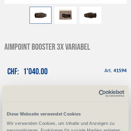
AIMPOINT Booster 3x Variabel
CHF
1'040.00
Art.
41594
-
+
Anzahl
Stück
vergleichen
In den Warenkorb
Diese Webseite verwendet Cookies
Wir verwenden Cookies, um Inhalte und Anzeigen zu
personalisieren, Funktionen für soziale Medien anbieten