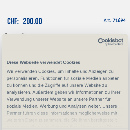
CHF
200.00
Art.
71694
Reservation
Mit einer Anzahlung von CHF 100.00
reservieren wir das gewünschte Produkt
Anzahlung
+ CHF 100.00
Diese Webseite verwendet Cookies
Wir verwenden Cookies, um Inhalte und Anzeigen zu
personalisieren, Funktionen für soziale Medien anbieten
-
+
Anzahl
Stück
zu können und die Zugriffe auf unsere Website zu
analysieren. Außerdem geben wir Informationen zu Ihrer
vergleichen
In den Warenkorb
Verwendung unserer Website an unsere Partner für
soziale Medien, Werbung und Analysen weiter. Unsere
Partner führen diese Informationen möglicherweise mit
weiteren Daten zusammen, die Sie ihnen bereitgestellt
Erwerbsvoraussetzung:
haben oder die sie im Rahmen Ihrer Nutzung der Dienste