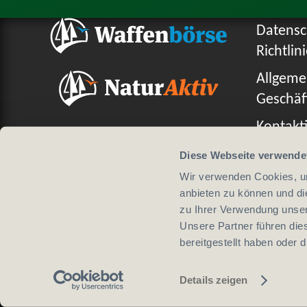
Datensc
Richtlin
Allgeme
Geschäf
Kontakti
Diese Webseite verwende
Wir verwenden Cookies, um
anbieten zu können und di
Design von
zu Ihrer Verwendung unser
Unsere Partner führen die
bereitgestellt haben oder
Details zeigen