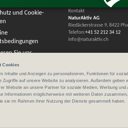
Kontakt
hutz und Cookie-
NaturAktiv AG
ien
Riedäckerstrasse 9, 8422 Pf
ine
Telefon:
+41 52 212 34 12
info@naturaktiv.ch
tsbedingungen
eren Sie uns
t Cookies
 Inhalte und Anzeigen zu personalisieren, Funktionen für sozia
e Zugriffe auf unsere Website zu analysieren. Außerdem geben w
er Website an unsere Partner für soziale Medien, Werbung und 
se Informationen möglicherweise mit weiteren Daten zusammen, 
 die sie im Rahmen Ihrer Nutzung der Dienste gesammelt haben.