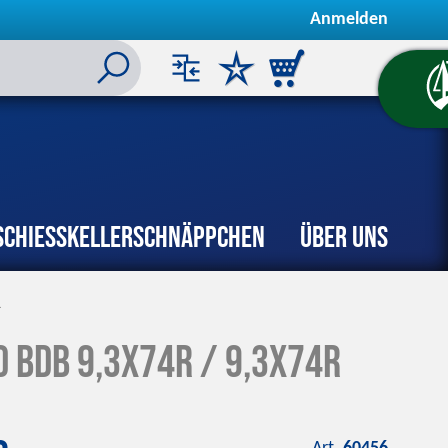
Anmelden
Schiesskeller
Schnäppchen
Über uns
R
D BDB 9,3x74R / 9,3x74R