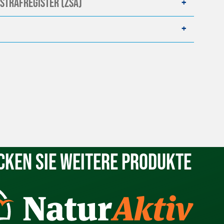
strafregister (ZSA)
cken Sie weitere Produkte