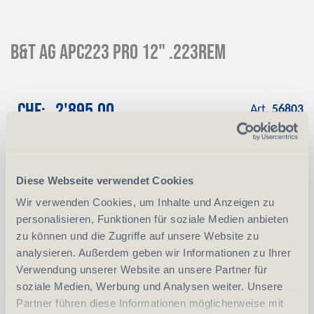
B&T AG APC223 Pro 12" .223Rem
CHF
2'895.00
Art.
56803
Reservation
Mit einer Anzahlung von 10 % reservieren
wir das gewünschte Produkt
Diese Webseite verwendet Cookies
Anzahlung
+ CHF 289.50
Wir verwenden Cookies, um Inhalte und Anzeigen zu
personalisieren, Funktionen für soziale Medien anbieten
zu können und die Zugriffe auf unsere Website zu
analysieren. Außerdem geben wir Informationen zu Ihrer
-
+
Anzahl
Stück
Verwendung unserer Website an unsere Partner für
soziale Medien, Werbung und Analysen weiter. Unsere
vergleichen
In den Warenkorb
Partner führen diese Informationen möglicherweise mit