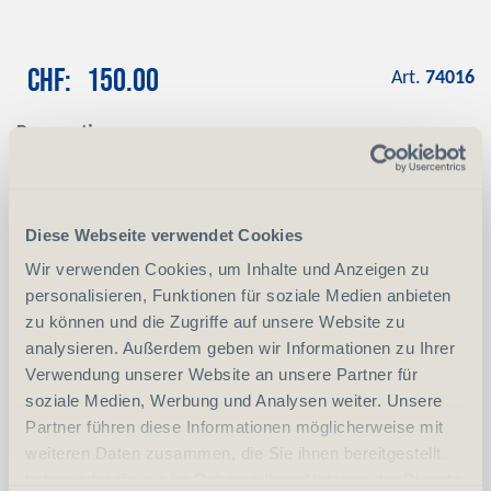
CHF
150.00
Art.
74016
Reservation
Mit einer Anzahlung von CHF 100.00
reservieren wir das gewünschte Produkt
Anzahlung
+ CHF 100.00
Diese Webseite verwendet Cookies
Wir verwenden Cookies, um Inhalte und Anzeigen zu
personalisieren, Funktionen für soziale Medien anbieten
-
+
Anzahl
Stück
zu können und die Zugriffe auf unsere Website zu
analysieren. Außerdem geben wir Informationen zu Ihrer
vergleichen
In den Warenkorb
Verwendung unserer Website an unsere Partner für
soziale Medien, Werbung und Analysen weiter. Unsere
Partner führen diese Informationen möglicherweise mit
weiteren Daten zusammen, die Sie ihnen bereitgestellt
Erwerbsvoraussetzung:
haben oder die sie im Rahmen Ihrer Nutzung der Dienste