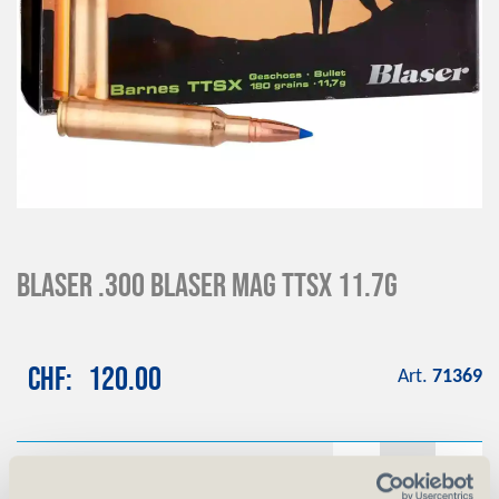
BLASER .300 Blaser Mag TTSX 11.7g
CHF
120.00
Art.
71369
-
+
Anzahl
Pack