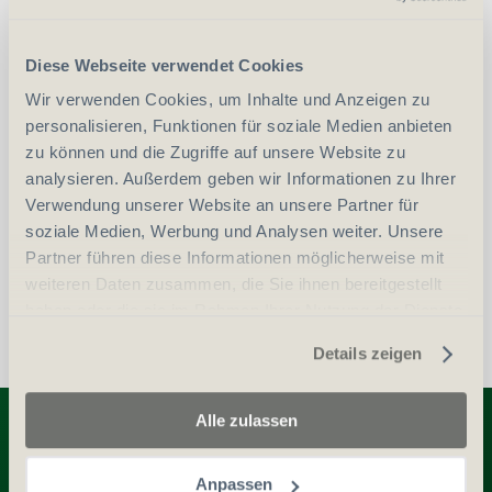
vergleichen
In den Warenkorb
Diese Webseite verwendet Cookies
Wir verwenden Cookies, um Inhalte und Anzeigen zu
personalisieren, Funktionen für soziale Medien anbieten
Erwerbsvoraussetzung:
zu können und die Zugriffe auf unsere Website zu
analysieren. Außerdem geben wir Informationen zu Ihrer
Auszug aus dem Zentralstrafregister (ZSA)
Verwendung unserer Website an unsere Partner für
soziale Medien, Werbung und Analysen weiter. Unsere
Personalien (ID/Pass)
Partner führen diese Informationen möglicherweise mit
weiteren Daten zusammen, die Sie ihnen bereitgestellt
haben oder die sie im Rahmen Ihrer Nutzung der Dienste
gesammelt haben.
Details zeigen
Entdecken Sie weitere Produkte
Alle zulassen
Anpassen