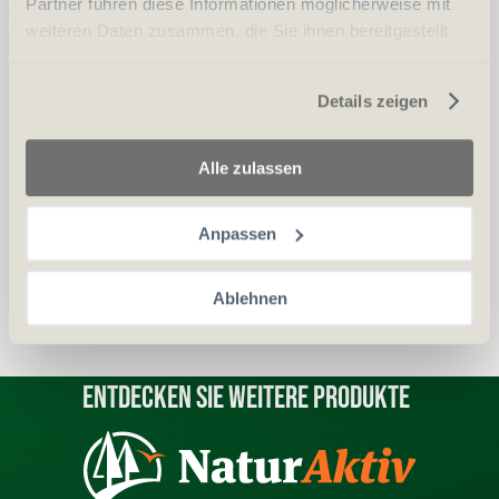
Partner führen diese Informationen möglicherweise mit
vergleichen
In den Warenkorb
weiteren Daten zusammen, die Sie ihnen bereitgestellt
haben oder die sie im Rahmen Ihrer Nutzung der Dienste
gesammelt haben.
Details zeigen
Erwerbsvoraussetzung:
Alle zulassen
Waffenerwerbschein (WES)
Personalien (ID/Pass)
Anpassen
Ablehnen
Entdecken Sie weitere Produkte