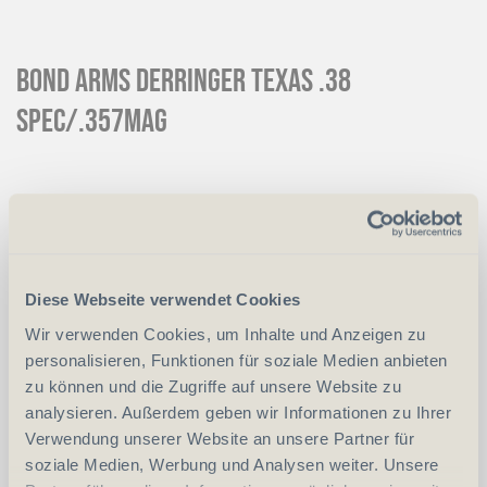
BOND ARMS Derringer Texas .38
Spec/.357Mag
CHF
700.00
Art.
3673
Reservation
Mit einer Anzahlung von CHF 100.00
Diese Webseite verwendet Cookies
reservieren wir das gewünschte Produkt
Wir verwenden Cookies, um Inhalte und Anzeigen zu
Anzahlung
+ CHF 100.00
personalisieren, Funktionen für soziale Medien anbieten
zu können und die Zugriffe auf unsere Website zu
analysieren. Außerdem geben wir Informationen zu Ihrer
-
+
Verwendung unserer Website an unsere Partner für
Anzahl
Stück
soziale Medien, Werbung und Analysen weiter. Unsere