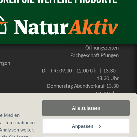
Öffnungszeiten
Fachgeschäft Pfungen
ungen
DI - FR: 09.30 - 12.00 Uhr | 13.30 -
18.30 Uhr
Donnerstag Abendverkauf 13.30
-19.30 Uhr
SA: 09.00 - 16.00 Uhr, durchgehend
Alle zulassen
le Medien
ir Informationen
Anpassen
Analysen weiter.