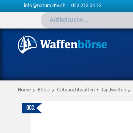
info@naturaktiv.ch
052 212 34 12
Home
Börse
Gebrauchtwaffen
Jagdwaffen
Occ.