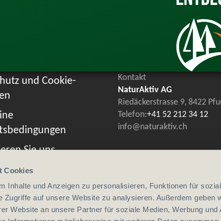
Kontakt
hutz und Cookie-
NaturAktiv AG
ien
Riedäckerstrasse 9, 8422 Pf
ine
Telefon:
+41 52 212 34 12
info@naturaktiv.ch
tsbedingungen
eren Sie uns
t Cookies
 Inhalte und Anzeigen zu personalisieren, Funktionen für sozia
e Zugriffe auf unsere Website zu analysieren. Außerdem geben w
er Website an unsere Partner für soziale Medien, Werbung und 