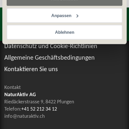
Entdecken Sie weitere Produkte
Anpassen
Ablehnen
Datenschutz und Cookie-Richtlinien
Allgemeine Geschäftsbedingungen
Kontaktieren Sie uns
Kontakt
NaturAktiv AG
Riedäckerstrasse 9, 8422 Pfungen
Telefon:
+41 52 212 34 12
info@naturaktiv.ch