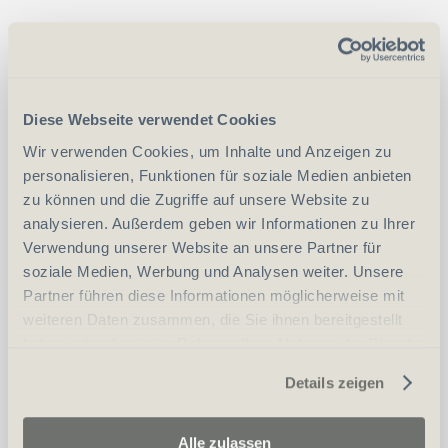
CHF
250.00
Art.
66823
Diese Webseite verwendet Cookies
vergleichen
Wir verwenden Cookies, um Inhalte und Anzeigen zu
personalisieren, Funktionen für soziale Medien anbieten
zu können und die Zugriffe auf unsere Website zu
analysieren. Außerdem geben wir Informationen zu Ihrer
Erwerbsvoraussetzung:
Verwendung unserer Website an unsere Partner für
soziale Medien, Werbung und Analysen weiter. Unsere
Partner führen diese Informationen möglicherweise mit
Waffenerwerbschein (WES)
weiteren Daten zusammen, die Sie ihnen bereitgestellt
haben oder die sie im Rahmen Ihrer Nutzung der Dienste
Personalien (ID/Pass)
gesammelt haben.
Details zeigen
Alle zulassen