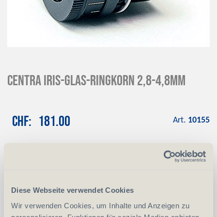
CENTRA Iris-Glas-Ringkorn 2,8-4,8mm
CHF
181.00
Art.
10155
-
+
Anzahl
Stück
vergleichen
In den Warenkorb
Diese Webseite verwendet Cookies
Wir verwenden Cookies, um Inhalte und Anzeigen zu