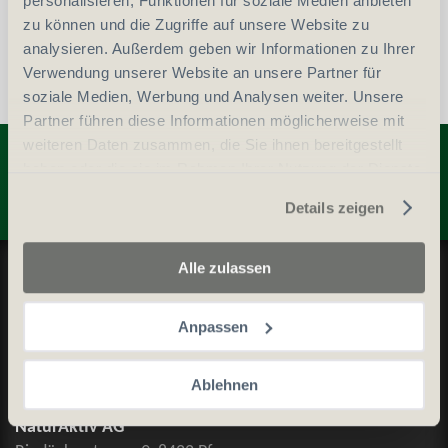
personalisieren, Funktionen für soziale Medien anbieten
zu können und die Zugriffe auf unsere Website zu
analysieren. Außerdem geben wir Informationen zu Ihrer
Verwendung unserer Website an unsere Partner für
soziale Medien, Werbung und Analysen weiter. Unsere
Partner führen diese Informationen möglicherweise mit
Entdecken Sie weitere Produkte
weiteren Daten zusammen, die Sie ihnen bereitgestellt
haben oder die sie im Rahmen Ihrer Nutzung der Dienste
gesammelt haben.
Details zeigen
Datenschutz und Cookie-Richtlinien
Alle zulassen
Allgemeine Geschäftsbedingungen
Anpassen
Kontaktieren Sie uns
Ablehnen
Kontakt
NaturAktiv AG