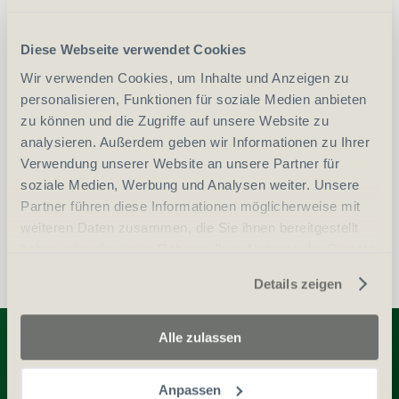
CHF
206.00
Art.
9950
Diese Webseite verwendet Cookies
Wir verwenden Cookies, um Inhalte und Anzeigen zu
-
+
Anzahl
Stück
personalisieren, Funktionen für soziale Medien anbieten
zu können und die Zugriffe auf unsere Website zu
analysieren. Außerdem geben wir Informationen zu Ihrer
vergleichen
In den Warenkorb
Verwendung unserer Website an unsere Partner für
soziale Medien, Werbung und Analysen weiter. Unsere
Partner führen diese Informationen möglicherweise mit
weiteren Daten zusammen, die Sie ihnen bereitgestellt
haben oder die sie im Rahmen Ihrer Nutzung der Dienste
gesammelt haben.
Details zeigen
Entdecken Sie weitere Produkte
Alle zulassen
Anpassen