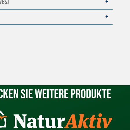
WES)
cken Sie weitere Produkte