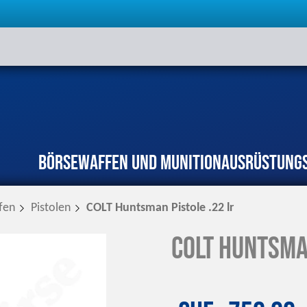
Börse
Waffen und Munition
Ausrüstung
fen
Pistolen
COLT Huntsman Pistole .22 lr
COLT Huntsman