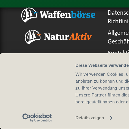
Datensc
Richtlin
Allgeme
Geschäf
Kontakti
Diese Webseite verwende
Wir verwenden Cookies, um
anbieten zu können und di
Design von
zu Ihrer Verwendung unser
Unsere Partner führen die
bereitgestellt haben oder
Details zeigen