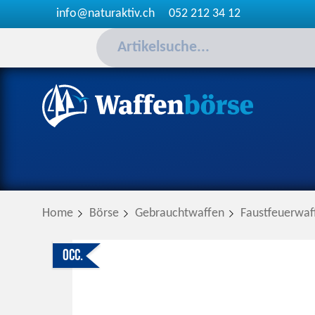
info@naturaktiv.ch
052 212 34 12
Home
Börse
Gebrauchtwaffen
Faustfeuerwaf
Occ.