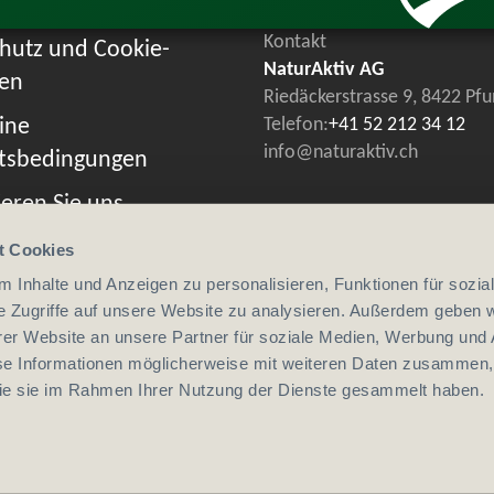
Kontakt
hutz und Cookie-
NaturAktiv AG
ien
Riedäckerstrasse 9, 8422 Pf
ine
Telefon:
+41 52 212 34 12
info@naturaktiv.ch
tsbedingungen
eren Sie uns
t Cookies
 Inhalte und Anzeigen zu personalisieren, Funktionen für sozia
e Zugriffe auf unsere Website zu analysieren. Außerdem geben w
er Website an unsere Partner für soziale Medien, Werbung und 
se Informationen möglicherweise mit weiteren Daten zusammen, 
 die sie im Rahmen Ihrer Nutzung der Dienste gesammelt haben.