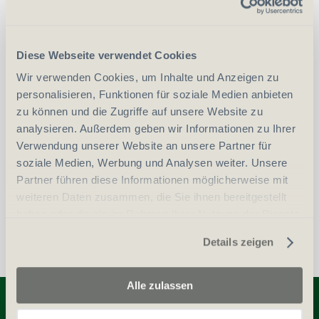
CHF
695.00
Art.
41321
Diese Webseite verwendet Cookies
Wir verwenden Cookies, um Inhalte und Anzeigen zu
personalisieren, Funktionen für soziale Medien anbieten
-
+
Anzahl
Stück
zu können und die Zugriffe auf unsere Website zu
analysieren. Außerdem geben wir Informationen zu Ihrer
vergleichen
In den Warenkorb
Verwendung unserer Website an unsere Partner für
soziale Medien, Werbung und Analysen weiter. Unsere
Partner führen diese Informationen möglicherweise mit
weiteren Daten zusammen, die Sie ihnen bereitgestellt
haben oder die sie im Rahmen Ihrer Nutzung der Dienste
gesammelt haben.
Details zeigen
Alle zulassen
Entdecken Sie weitere Produkte