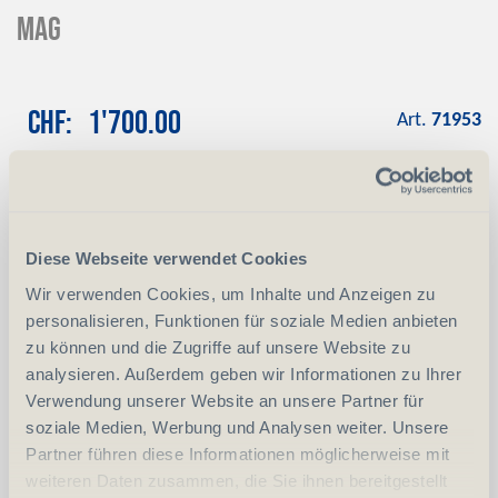
Mag
CHF
1'700.00
Art.
71953
Reservation
Mit einer Anzahlung von 10 % reservieren
wir das gewünschte Produkt
Diese Webseite verwendet Cookies
Anzahlung
+ CHF 170.00
Wir verwenden Cookies, um Inhalte und Anzeigen zu
personalisieren, Funktionen für soziale Medien anbieten
zu können und die Zugriffe auf unsere Website zu
-
+
Anzahl
Stück
analysieren. Außerdem geben wir Informationen zu Ihrer
Verwendung unserer Website an unsere Partner für
vergleichen
In den Warenkorb
soziale Medien, Werbung und Analysen weiter. Unsere
Partner führen diese Informationen möglicherweise mit
weiteren Daten zusammen, die Sie ihnen bereitgestellt