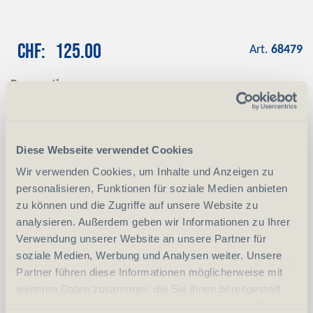
CHF
125.00
Art.
68479
Reservation
Mit einer Anzahlung von CHF 100.00
reservieren wir das gewünschte Produkt
Anzahlung
+ CHF 100.00
Diese Webseite verwendet Cookies
Wir verwenden Cookies, um Inhalte und Anzeigen zu
personalisieren, Funktionen für soziale Medien anbieten
-
+
Anzahl
Stück
zu können und die Zugriffe auf unsere Website zu
analysieren. Außerdem geben wir Informationen zu Ihrer
vergleichen
In den Warenkorb
Verwendung unserer Website an unsere Partner für
soziale Medien, Werbung und Analysen weiter. Unsere
Partner führen diese Informationen möglicherweise mit
weiteren Daten zusammen, die Sie ihnen bereitgestellt
Erwerbsvoraussetzung:
haben oder die sie im Rahmen Ihrer Nutzung der Dienste