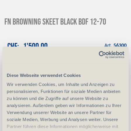
FN Browning Skeet Black BDF 12-70
CHF
1'500.00
Art.
56300
Reservation
Mit einer Anzahlung von 10 % reservieren
wir das gewünschte Produkt
Diese Webseite verwendet Cookies
Anzahlung
+ CHF 150.00
Wir verwenden Cookies, um Inhalte und Anzeigen zu
personalisieren, Funktionen für soziale Medien anbieten
zu können und die Zugriffe auf unsere Website zu
analysieren. Außerdem geben wir Informationen zu Ihrer
-
+
Anzahl
Stück
Verwendung unserer Website an unsere Partner für
soziale Medien, Werbung und Analysen weiter. Unsere
vergleichen
In den Warenkorb
Partner führen diese Informationen möglicherweise mit