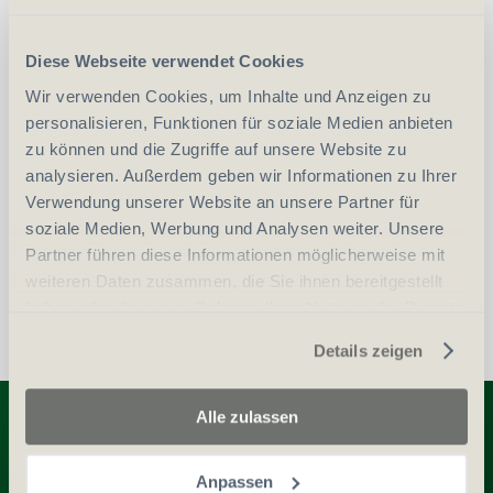
CHF
55.00
CHF
105.00
Art.
54482
Diese Webseite verwendet Cookies
Wir verwenden Cookies, um Inhalte und Anzeigen zu
-
+
Anzahl
Stück
personalisieren, Funktionen für soziale Medien anbieten
zu können und die Zugriffe auf unsere Website zu
analysieren. Außerdem geben wir Informationen zu Ihrer
vergleichen
In den Warenkorb
Verwendung unserer Website an unsere Partner für
soziale Medien, Werbung und Analysen weiter. Unsere
Partner führen diese Informationen möglicherweise mit
weiteren Daten zusammen, die Sie ihnen bereitgestellt
haben oder die sie im Rahmen Ihrer Nutzung der Dienste
gesammelt haben.
Details zeigen
Entdecken Sie weitere Produkte
Alle zulassen
Anpassen