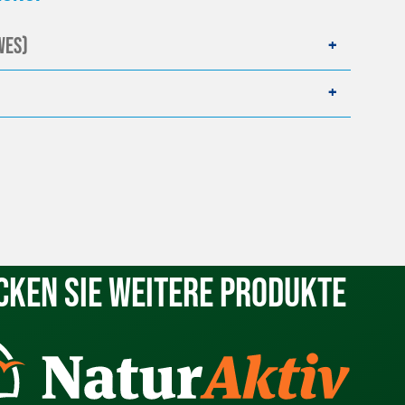
WES)
cken Sie weitere Produkte