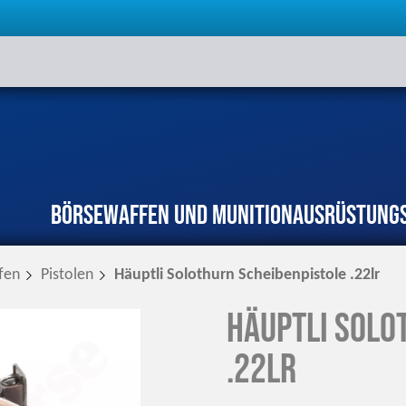
Börse
Waffen und Munition
Ausrüstung
fen
Pistolen
Häuptli Solothurn Scheibenpistole .22lr
Häuptli Solo
.22lr