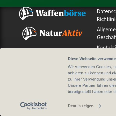
Datensc
Richtlin
Allgeme
Geschäf
Kontakti
Diese Webseite verwende
Wir verwenden Cookies, um
anbieten zu können und di
Design von
zu Ihrer Verwendung unser
Unsere Partner führen die
bereitgestellt haben oder
Details zeigen