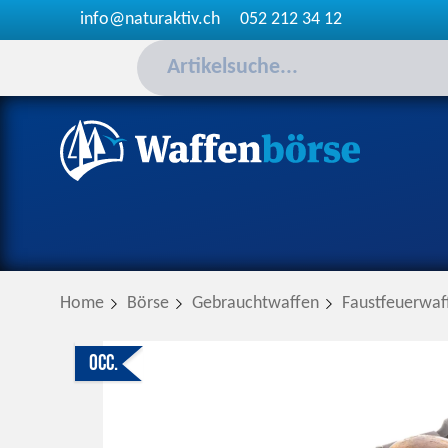
info@naturaktiv.ch
052 212 34 12
Home
Börse
Gebrauchtwaffen
Faustfeuerwaf
Occ.