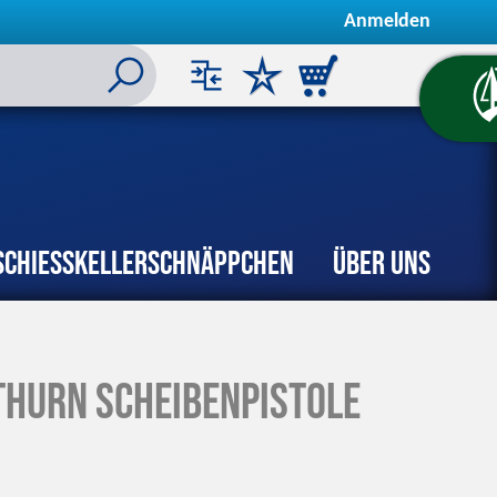
Anmelden
Schiesskeller
Schnäppchen
Über uns
thurn Scheibenpistole