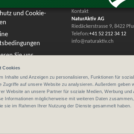
Kontakt
hutz und Cookie-
NaturAktiv AG
ien
Riedäckerstrasse 9, 8422 Pf
ine
Telefon:
+41 52 212 34 12
info@naturaktiv.ch
tsbedingungen
eren Sie uns
t Cookies
 Inhalte und Anzeigen zu personalisieren, Funktionen für sozia
e Zugriffe auf unsere Website zu analysieren. Außerdem geben w
er Website an unsere Partner für soziale Medien, Werbung und 
se Informationen möglicherweise mit weiteren Daten zusammen, 
 die sie im Rahmen Ihrer Nutzung der Dienste gesammelt haben.