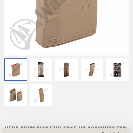
Hera Arms Magazin AR15 H3 10schuss TAN