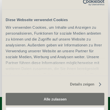
CHF
26.00
Art.
51781
Diese Webseite verwendet Cookies
Wir verwenden Cookies, um Inhalte und Anzeigen zu
personalisieren, Funktionen für soziale Medien anbieten
-
+
Anzahl
Stück
zu können und die Zugriffe auf unsere Website zu
analysieren. Außerdem geben wir Informationen zu Ihrer
Verwendung unserer Website an unsere Partner für
vergleichen
In den Warenkorb
soziale Medien, Werbung und Analysen weiter. Unsere
Partner führen diese Informationen möglicherweise mit
weiteren Daten zusammen, die Sie ihnen bereitgestellt
haben oder die sie im Rahmen Ihrer Nutzung der Dienste
gesammelt haben.
Details zeigen
Alle zulassen
Entdecken Sie weitere Produkte