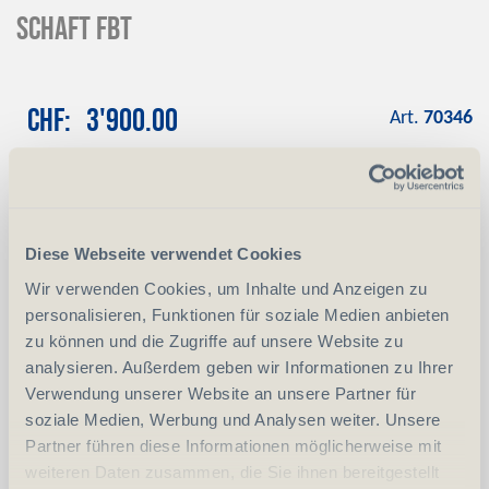
Schaft FBT
CHF
3'900.00
Art.
70346
Reservation
Mit einer Anzahlung von 10 % reservieren
wir das gewünschte Produkt
Diese Webseite verwendet Cookies
Anzahlung
+ CHF 390.00
Wir verwenden Cookies, um Inhalte und Anzeigen zu
personalisieren, Funktionen für soziale Medien anbieten
zu können und die Zugriffe auf unsere Website zu
-
+
Anzahl
Stück
analysieren. Außerdem geben wir Informationen zu Ihrer
Verwendung unserer Website an unsere Partner für
vergleichen
In den Warenkorb
soziale Medien, Werbung und Analysen weiter. Unsere
Partner führen diese Informationen möglicherweise mit
weiteren Daten zusammen, die Sie ihnen bereitgestellt