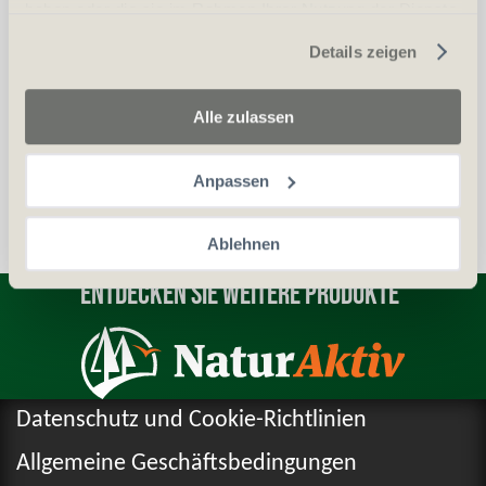
haben oder die sie im Rahmen Ihrer Nutzung der Dienste
Erwerbsvoraussetzung:
gesammelt haben.
Details zeigen
Sonderbewilligung
Alle zulassen
Personalien (ID/Pass)
Anpassen
Ablehnen
Entdecken Sie weitere Produkte
Datenschutz und Cookie-Richtlinien
Allgemeine Geschäftsbedingungen