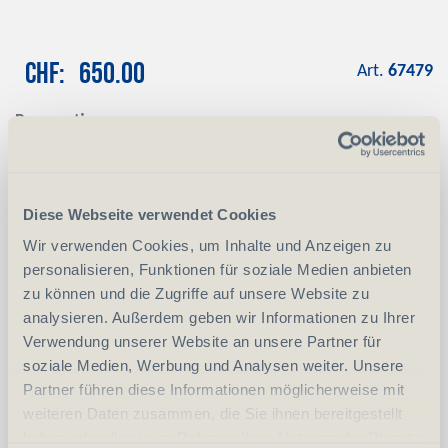
CHF
650.00
Art.
67479
Reservation
Mit einer Anzahlung von CHF 100.00
reservieren wir das gewünschte Produkt
Anzahlung
+ CHF 100.00
Diese Webseite verwendet Cookies
Wir verwenden Cookies, um Inhalte und Anzeigen zu
personalisieren, Funktionen für soziale Medien anbieten
-
+
Anzahl
Stück
zu können und die Zugriffe auf unsere Website zu
analysieren. Außerdem geben wir Informationen zu Ihrer
vergleichen
In den Warenkorb
Verwendung unserer Website an unsere Partner für
soziale Medien, Werbung und Analysen weiter. Unsere
Partner führen diese Informationen möglicherweise mit
weiteren Daten zusammen, die Sie ihnen bereitgestellt
Erwerbsvoraussetzung:
haben oder die sie im Rahmen Ihrer Nutzung der Dienste