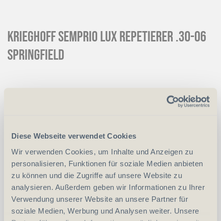
Krieghoff Semprio Lux Repetierer .30-06
Springfield
CHF
6'500.00
Art.
60720
Reservation
Mit einer Anzahlung von 10 % reservieren
Diese Webseite verwendet Cookies
wir das gewünschte Produkt
Wir verwenden Cookies, um Inhalte und Anzeigen zu
Anzahlung
+ CHF 650.00
personalisieren, Funktionen für soziale Medien anbieten
zu können und die Zugriffe auf unsere Website zu
analysieren. Außerdem geben wir Informationen zu Ihrer
-
+
Verwendung unserer Website an unsere Partner für
Anzahl
Stück
soziale Medien, Werbung und Analysen weiter. Unsere