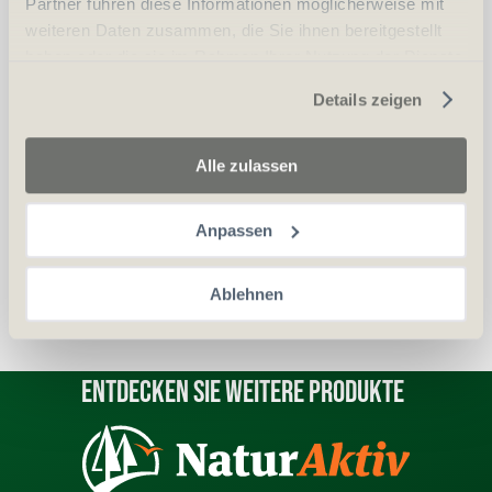
Partner führen diese Informationen möglicherweise mit
vergleichen
In den Warenkorb
weiteren Daten zusammen, die Sie ihnen bereitgestellt
haben oder die sie im Rahmen Ihrer Nutzung der Dienste
gesammelt haben.
Details zeigen
Erwerbsvoraussetzung:
Alle zulassen
Waffenerwerbschein (WES)
Personalien (ID/Pass)
Anpassen
Ablehnen
Entdecken Sie weitere Produkte