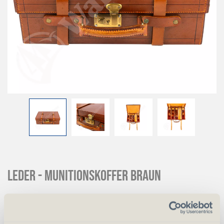
Leder - Munitionskoffer braun
CHF
650.00
Art.
61353