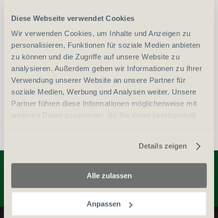
Diese Webseite verwendet Cookies
-
+
Anzahl
Stück
Wir verwenden Cookies, um Inhalte und Anzeigen zu
personalisieren, Funktionen für soziale Medien anbieten
zu können und die Zugriffe auf unsere Website zu
vergleichen
In den Warenkorb
analysieren. Außerdem geben wir Informationen zu Ihrer
Verwendung unserer Website an unsere Partner für
soziale Medien, Werbung und Analysen weiter. Unsere
Partner führen diese Informationen möglicherweise mit
weiteren Daten zusammen, die Sie ihnen bereitgestellt
haben oder die sie im Rahmen Ihrer Nutzung der Dienste
gesammelt haben.
Details zeigen
Entdecken Sie weitere Produkte
Alle zulassen
Anpassen
Datenschutz und Cookie-Richtlinien