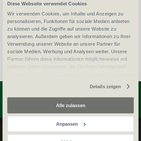
-
+
Diese Webseite verwendet Cookies
Anzahl
Stück
Wir verwenden Cookies, um Inhalte und Anzeigen zu
personalisieren, Funktionen für soziale Medien anbieten
vergleichen
In den Warenkorb
zu können und die Zugriffe auf unsere Website zu
analysieren. Außerdem geben wir Informationen zu Ihrer
Verwendung unserer Website an unsere Partner für
soziale Medien, Werbung und Analysen weiter. Unsere
Partner führen diese Informationen möglicherweise mit
weiteren Daten zusammen, die Sie ihnen bereitgestellt
haben oder die sie im Rahmen Ihrer Nutzung der Dienste
gesammelt haben.
Entdecken Sie weitere Produkte
Details zeigen
Alle zulassen
Datenschutz und Cookie-Richtlinien
Anpassen
Allgemeine Geschäftsbedingungen