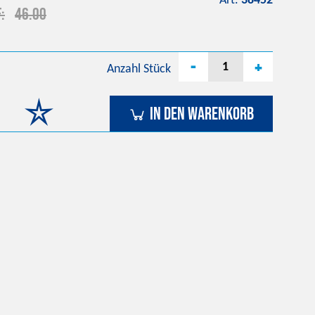
Art.
38452
F
46.00
-
+
Anzahl
Stück
In den Warenkorb