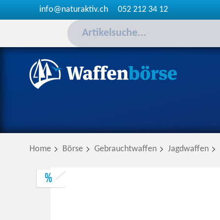
info@naturaktiv.ch
052 212 34 12
Home
Börse
Gebrauchtwaffen
Jagdwaffen
%