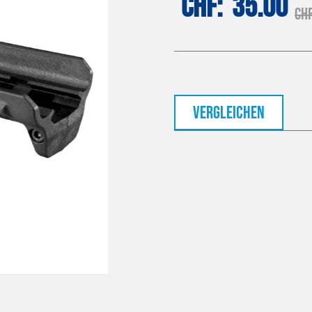
CHF
35.00
CH
vergleichen