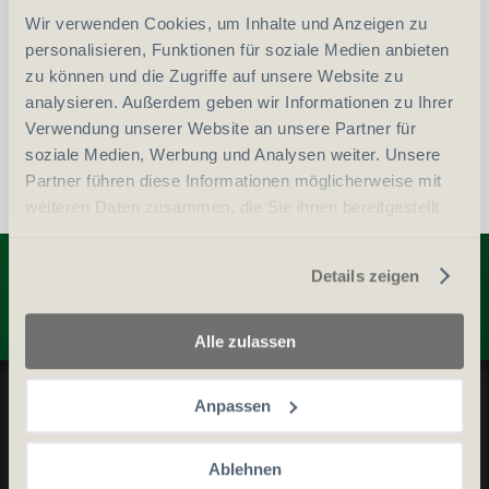
Wir verwenden Cookies, um Inhalte und Anzeigen zu
vergleichen
In den Warenkorb
personalisieren, Funktionen für soziale Medien anbieten
zu können und die Zugriffe auf unsere Website zu
analysieren. Außerdem geben wir Informationen zu Ihrer
Verwendung unserer Website an unsere Partner für
soziale Medien, Werbung und Analysen weiter. Unsere
Partner führen diese Informationen möglicherweise mit
weiteren Daten zusammen, die Sie ihnen bereitgestellt
haben oder die sie im Rahmen Ihrer Nutzung der Dienste
Entdecken Sie weitere Produkte
gesammelt haben.
Details zeigen
Alle zulassen
Datenschutz und Cookie-Richtlinien
Anpassen
Allgemeine Geschäftsbedingungen
Kontaktieren Sie uns
Ablehnen