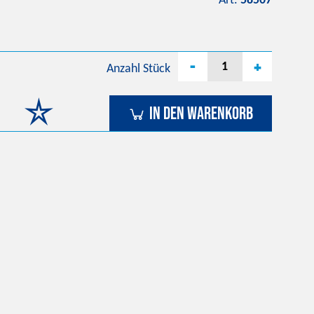
Art.
58507
-
+
Anzahl
Stück
In den Warenkorb