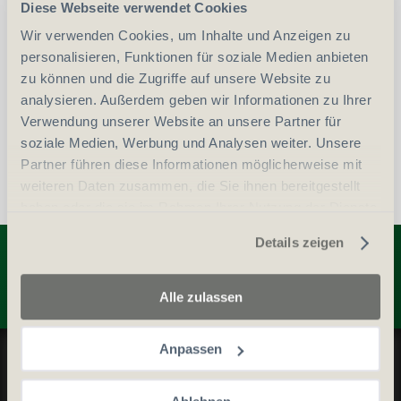
-
+
Diese Webseite verwendet Cookies
Anzahl
Stück
Wir verwenden Cookies, um Inhalte und Anzeigen zu
personalisieren, Funktionen für soziale Medien anbieten
vergleichen
In den Warenkorb
zu können und die Zugriffe auf unsere Website zu
analysieren. Außerdem geben wir Informationen zu Ihrer
Verwendung unserer Website an unsere Partner für
soziale Medien, Werbung und Analysen weiter. Unsere
Partner führen diese Informationen möglicherweise mit
weiteren Daten zusammen, die Sie ihnen bereitgestellt
haben oder die sie im Rahmen Ihrer Nutzung der Dienste
gesammelt haben.
Entdecken Sie weitere Produkte
Details zeigen
Alle zulassen
Datenschutz und Cookie-Richtlinien
Anpassen
Allgemeine Geschäftsbedingungen