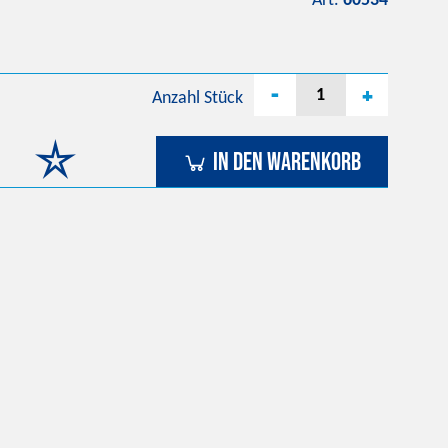
Art.
60534
-
+
Anzahl
Stück
In den Warenkorb