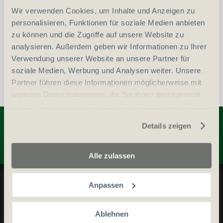
Wir verwenden Cookies, um Inhalte und Anzeigen zu
vergleichen
In den Warenkorb
personalisieren, Funktionen für soziale Medien anbieten
zu können und die Zugriffe auf unsere Website zu
analysieren. Außerdem geben wir Informationen zu Ihrer
Verwendung unserer Website an unsere Partner für
soziale Medien, Werbung und Analysen weiter. Unsere
Partner führen diese Informationen möglicherweise mit
weiteren Daten zusammen, die Sie ihnen bereitgestellt
haben oder die sie im Rahmen Ihrer Nutzung der Dienste
Entdecken Sie weitere Produkte
gesammelt haben.
Details zeigen
Alle zulassen
Datenschutz und Cookie-Richtlinien
Anpassen
Allgemeine Geschäftsbedingungen
Kontaktieren Sie uns
Ablehnen