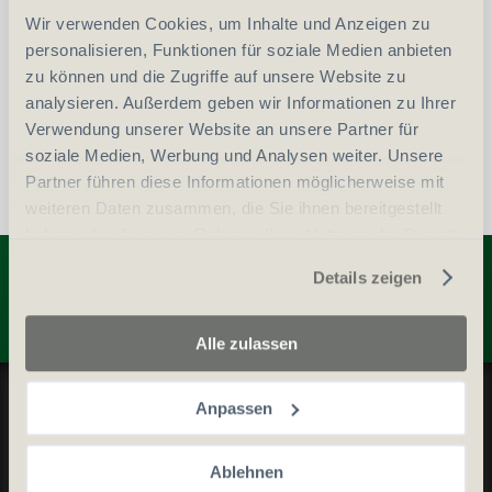
Wir verwenden Cookies, um Inhalte und Anzeigen zu
vergleichen
In den Warenkorb
personalisieren, Funktionen für soziale Medien anbieten
zu können und die Zugriffe auf unsere Website zu
analysieren. Außerdem geben wir Informationen zu Ihrer
Verwendung unserer Website an unsere Partner für
soziale Medien, Werbung und Analysen weiter. Unsere
Partner führen diese Informationen möglicherweise mit
weiteren Daten zusammen, die Sie ihnen bereitgestellt
haben oder die sie im Rahmen Ihrer Nutzung der Dienste
Entdecken Sie weitere Produkte
gesammelt haben.
Details zeigen
Alle zulassen
Datenschutz und Cookie-Richtlinien
Anpassen
Allgemeine Geschäftsbedingungen
Kontaktieren Sie uns
Ablehnen