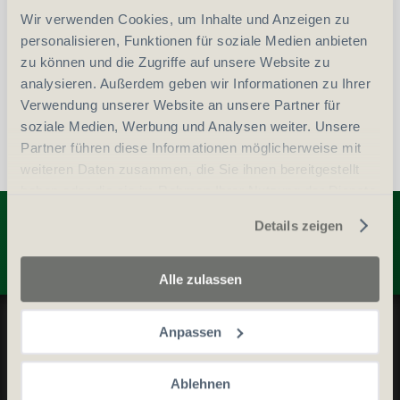
Wir verwenden Cookies, um Inhalte und Anzeigen zu
vergleichen
In den Warenkorb
personalisieren, Funktionen für soziale Medien anbieten
zu können und die Zugriffe auf unsere Website zu
analysieren. Außerdem geben wir Informationen zu Ihrer
Verwendung unserer Website an unsere Partner für
soziale Medien, Werbung und Analysen weiter. Unsere
Partner führen diese Informationen möglicherweise mit
weiteren Daten zusammen, die Sie ihnen bereitgestellt
haben oder die sie im Rahmen Ihrer Nutzung der Dienste
Entdecken Sie weitere Produkte
gesammelt haben.
Details zeigen
Alle zulassen
Datenschutz und Cookie-Richtlinien
Anpassen
Allgemeine Geschäftsbedingungen
Kontaktieren Sie uns
Ablehnen