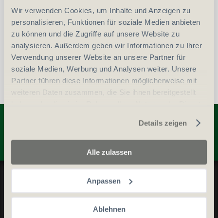
Wir verwenden Cookies, um Inhalte und Anzeigen zu
vergleichen
In den Warenkorb
personalisieren, Funktionen für soziale Medien anbieten
zu können und die Zugriffe auf unsere Website zu
analysieren. Außerdem geben wir Informationen zu Ihrer
Verwendung unserer Website an unsere Partner für
soziale Medien, Werbung und Analysen weiter. Unsere
Partner führen diese Informationen möglicherweise mit
weiteren Daten zusammen, die Sie ihnen bereitgestellt
haben oder die sie im Rahmen Ihrer Nutzung der Dienste
Entdecken Sie weitere Produkte
gesammelt haben.
Details zeigen
Alle zulassen
Datenschutz und Cookie-Richtlinien
Anpassen
Allgemeine Geschäftsbedingungen
Kontaktieren Sie uns
Ablehnen