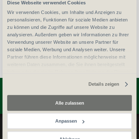
-
+
Diese Webseite verwendet Cookies
Anzahl
Stück
Wir verwenden Cookies, um Inhalte und Anzeigen zu
personalisieren, Funktionen für soziale Medien anbieten
vergleichen
In den Warenkorb
zu können und die Zugriffe auf unsere Website zu
analysieren. Außerdem geben wir Informationen zu Ihrer
Verwendung unserer Website an unsere Partner für
soziale Medien, Werbung und Analysen weiter. Unsere
Partner führen diese Informationen möglicherweise mit
weiteren Daten zusammen, die Sie ihnen bereitgestellt
haben oder die sie im Rahmen Ihrer Nutzung der Dienste
gesammelt haben.
Entdecken Sie weitere Produkte
Details zeigen
Alle zulassen
Datenschutz und Cookie-Richtlinien
Anpassen
Allgemeine Geschäftsbedingungen