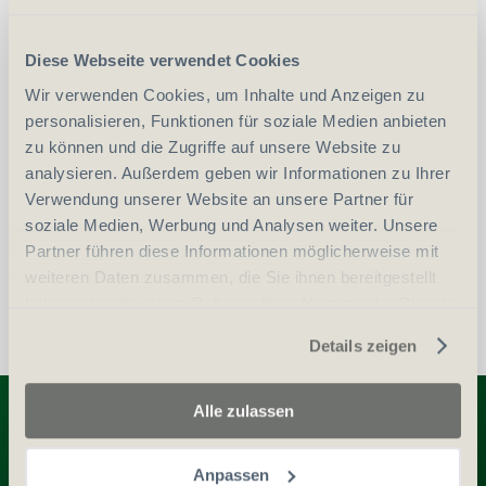
CHF
60.00
Art.
60553
Diese Webseite verwendet Cookies
Wir verwenden Cookies, um Inhalte und Anzeigen zu
-
+
Anzahl
Stück
personalisieren, Funktionen für soziale Medien anbieten
zu können und die Zugriffe auf unsere Website zu
analysieren. Außerdem geben wir Informationen zu Ihrer
vergleichen
In den Warenkorb
Verwendung unserer Website an unsere Partner für
soziale Medien, Werbung und Analysen weiter. Unsere
Partner führen diese Informationen möglicherweise mit
weiteren Daten zusammen, die Sie ihnen bereitgestellt
haben oder die sie im Rahmen Ihrer Nutzung der Dienste
gesammelt haben.
Details zeigen
Entdecken Sie weitere Produkte
Alle zulassen
Anpassen