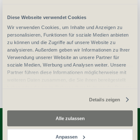
CHF
125.00
Art.
60555
Diese Webseite verwendet Cookies
Wir verwenden Cookies, um Inhalte und Anzeigen zu
-
+
Anzahl
Stück
personalisieren, Funktionen für soziale Medien anbieten
zu können und die Zugriffe auf unsere Website zu
analysieren. Außerdem geben wir Informationen zu Ihrer
vergleichen
In den Warenkorb
Verwendung unserer Website an unsere Partner für
soziale Medien, Werbung und Analysen weiter. Unsere
Partner führen diese Informationen möglicherweise mit
weiteren Daten zusammen, die Sie ihnen bereitgestellt
haben oder die sie im Rahmen Ihrer Nutzung der Dienste
gesammelt haben.
Details zeigen
Entdecken Sie weitere Produkte
Alle zulassen
Anpassen