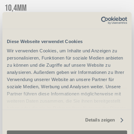
10,4mm
CHF
300.00
Art.
62775
Diese Webseite verwendet Cookies
Wir verwenden Cookies, um Inhalte und Anzeigen zu
vergleichen
personalisieren, Funktionen für soziale Medien anbieten
zu können und die Zugriffe auf unsere Website zu
analysieren. Außerdem geben wir Informationen zu Ihrer
Verwendung unserer Website an unsere Partner für
Erwerbsvoraussetzung:
soziale Medien, Werbung und Analysen weiter. Unsere
Partner führen diese Informationen möglicherweise mit
Auszug aus dem Zentralstrafregister (ZSA)
weiteren Daten zusammen, die Sie ihnen bereitgestellt
haben oder die sie im Rahmen Ihrer Nutzung der Dienste
Personalien (ID/Pass)
gesammelt haben.
Details zeigen