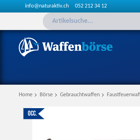
info@naturaktiv.ch
052 212 34 12
Home
Börse
Gebrauchtwaffen
Faustfeuerwaf
Occ.