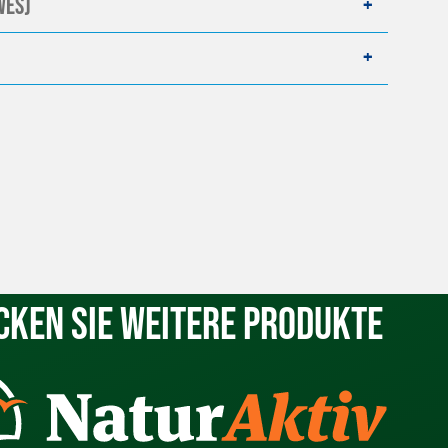
WES)
cken Sie weitere Produkte