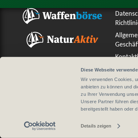
Datensc
Richtlin
Allgeme
Geschäf
Kontakti
Diese Webseite verwende
Wir verwenden Cookies, um
anbieten zu können und di
Design von
zu Ihrer Verwendung unser
Unsere Partner führen die
bereitgestellt haben oder
Details zeigen