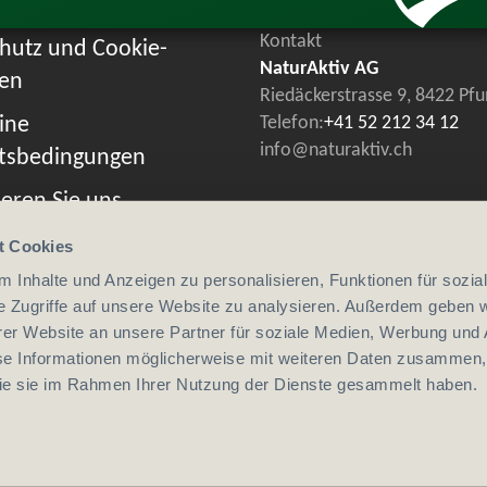
Kontakt
hutz und Cookie-
NaturAktiv AG
ien
Riedäckerstrasse 9, 8422 Pf
ine
Telefon:
+41 52 212 34 12
info@naturaktiv.ch
tsbedingungen
eren Sie uns
t Cookies
 Inhalte und Anzeigen zu personalisieren, Funktionen für sozia
e Zugriffe auf unsere Website zu analysieren. Außerdem geben w
er Website an unsere Partner für soziale Medien, Werbung und 
se Informationen möglicherweise mit weiteren Daten zusammen, 
 die sie im Rahmen Ihrer Nutzung der Dienste gesammelt haben.