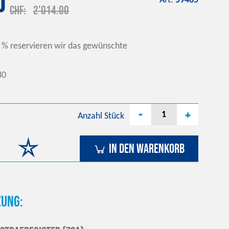
0
Art.
59465
CHF
2'014.00
 % reservieren wir das gewünschte
80
-
+
Anzahl
Stück
In den Warenkorb
ung: