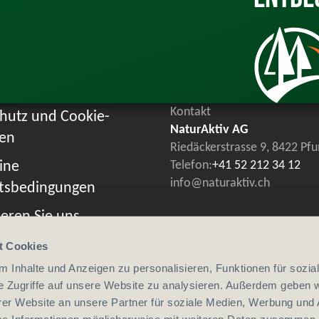
Kontakt
hutz und Cookie-
NaturAktiv AG
ien
Riedäckerstrasse 9, 8422 Pf
ine
Telefon:
+41 52 212 34 12
info@naturaktiv.ch
tsbedingungen
eren Sie uns
t Cookies
 Inhalte und Anzeigen zu personalisieren, Funktionen für sozia
e Zugriffe auf unsere Website zu analysieren. Außerdem geben w
er Website an unsere Partner für soziale Medien, Werbung und 