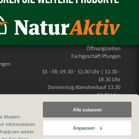
Öffnungszeiten
Fachgeschäft Pfungen
ungen
DI - FR: 09.30 - 12.00 Uhr | 13.30 -
18.30 Uhr
Donnerstag Abendverkauf 13.30
-19.30 Uhr
SA: 09.00 - 16.00 Uhr, durchgehend
Alle zulassen
le Medien
ir Informationen
Anpassen
Analysen weiter.