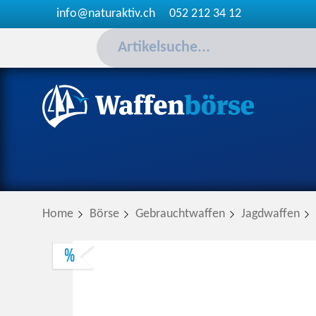
info@naturaktiv.ch
052 212 34 12
Home
Börse
Gebrauchtwaffen
Jagdwaffen
%