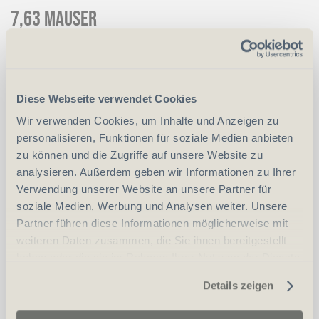
7,63 Mauser
CHF
6'000.00
Art.
60399
Diese Webseite verwendet Cookies
Wir verwenden Cookies, um Inhalte und Anzeigen zu
vergleichen
personalisieren, Funktionen für soziale Medien anbieten
zu können und die Zugriffe auf unsere Website zu
analysieren. Außerdem geben wir Informationen zu Ihrer
Verwendung unserer Website an unsere Partner für
Erwerbsvoraussetzung:
soziale Medien, Werbung und Analysen weiter. Unsere
Partner führen diese Informationen möglicherweise mit
Waffenerwerbschein (WES)
weiteren Daten zusammen, die Sie ihnen bereitgestellt
haben oder die sie im Rahmen Ihrer Nutzung der Dienste
Personalien (ID/Pass)
gesammelt haben.
Details zeigen