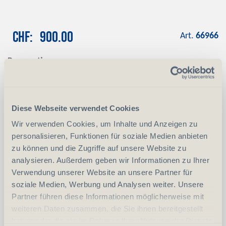
CHF
900.00
Art.
66966
Reservation
Mit einer Anzahlung von CHF 100.00
reservieren wir das gewünschte Produkt
Anzahlung
+ CHF 100.00
Diese Webseite verwendet Cookies
Wir verwenden Cookies, um Inhalte und Anzeigen zu
personalisieren, Funktionen für soziale Medien anbieten
-
+
Anzahl
Stück
zu können und die Zugriffe auf unsere Website zu
analysieren. Außerdem geben wir Informationen zu Ihrer
vergleichen
In den Warenkorb
Verwendung unserer Website an unsere Partner für
soziale Medien, Werbung und Analysen weiter. Unsere
Partner führen diese Informationen möglicherweise mit
weiteren Daten zusammen, die Sie ihnen bereitgestellt
Erwerbsvoraussetzung:
haben oder die sie im Rahmen Ihrer Nutzung der Dienste