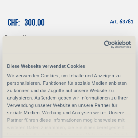
CHF
300.00
Art.
63781
Reservation
Mit einer Anzahlung von CHF 100.00
reservieren wir das gewünschte Produkt
Anzahlung
+ CHF 100.00
Diese Webseite verwendet Cookies
Wir verwenden Cookies, um Inhalte und Anzeigen zu
personalisieren, Funktionen für soziale Medien anbieten
-
+
Anzahl
Stück
zu können und die Zugriffe auf unsere Website zu
analysieren. Außerdem geben wir Informationen zu Ihrer
vergleichen
In den Warenkorb
Verwendung unserer Website an unsere Partner für
soziale Medien, Werbung und Analysen weiter. Unsere
Partner führen diese Informationen möglicherweise mit
weiteren Daten zusammen, die Sie ihnen bereitgestellt
Erwerbsvoraussetzung:
haben oder die sie im Rahmen Ihrer Nutzung der Dienste